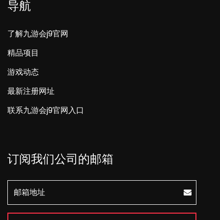
导航
了解九游会j9官网
精品项目
游戏动态
最新注册网址
联系九游会j9官网入口
订阅我们公司的邮箱