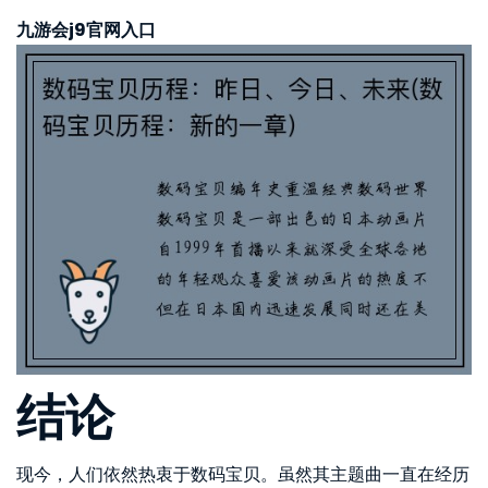
九游会j9官网入口
结论
现今，人们依然热衷于数码宝贝。虽然其主题曲一直在经历