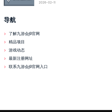
2026-02-11
导航
了解九游会j9官网
精品项目
游戏动态
最新注册网址
联系九游会j9官网入口