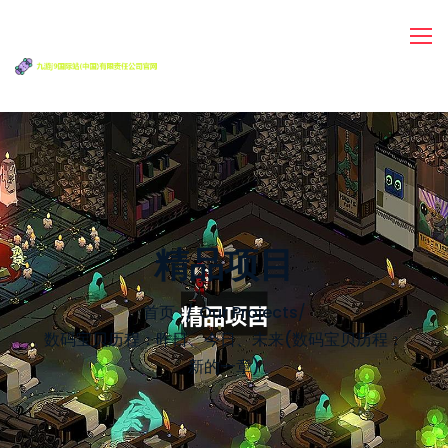
精品项目
首页
Our Projects
/
数码宝贝历程：昨日、今日、未来(数码宝贝历程：
新的一章)