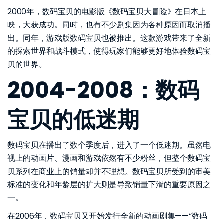
2000年，数码宝贝的电影版《数码宝贝大冒险》在日本上
映，大获成功。同时，也有不少剧集因为各种原因而取消播
出。同年，游戏版数码宝贝也被推出。这款游戏带来了全新
的探索世界和战斗模式，使得玩家们能够更好地体验数码宝
贝的世界。
2004-2008：数码
宝贝的低迷期
数码宝贝在播出了数个季度后，进入了一个低迷期。虽然电
视上的动画片、漫画和游戏依然有不少粉丝，但整个数码宝
贝系列在商业上的销量却并不理想。数码宝贝所受到的审美
标准的变化和年龄层的扩大则是导致销量下滑的重要原因之
一。
在2006年，数码宝贝又开始发行全新的动画剧集——“数码