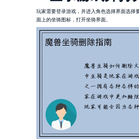
玩家需要登录游戏，并进入角色选择界面选择
面上的坐骑图标，打开坐骑界面。