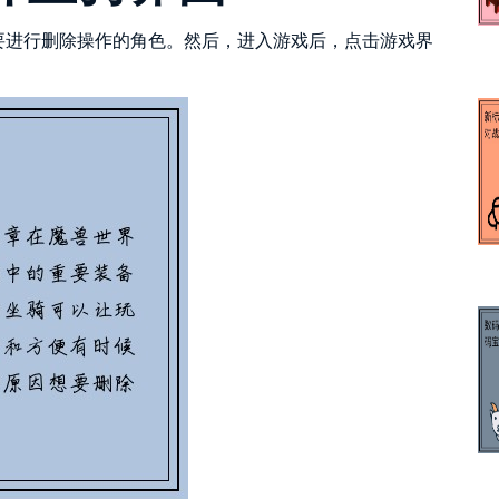
要进行删除操作的角色。然后，进入游戏后，点击游戏界